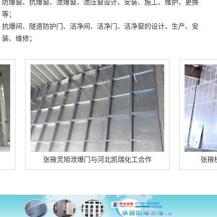
防爆窗、抗爆窗、泄爆窗、泄压窗设计、安装、施工、维护、更换
等；
抗爆间、隧道防护门、洁净间、洁净门、洁净窗的设计、生产、安
装、维修；
张掖灵旭泄爆门与河北凯瑞化工合作
张掖杭州酒精