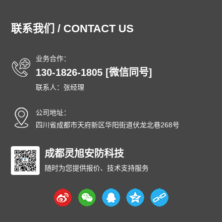
通州防爆门
顺义防爆门
昌平防爆门
大兴防爆门
怀柔防爆门
平谷防爆门
密云防爆门
延庆防爆门
联系我们 / CONTACT US
和平防爆门
河东防爆门
河西防爆门
南开防爆门
河北防爆门
红桥防爆门
东丽防爆门
西青防爆门
业务合作：
津南防爆门
北辰防爆门
武清防爆门
宝坻防爆门
130-1826-1805 [微信同号]
滨海防爆门
宁河防爆门
静海防爆门
蓟州防爆门
联系人：张经理
石家庄防爆门
唐山防爆门
秦皇岛防爆门
邯郸防爆门
邢台防爆门
保定防爆门
张家口防爆门
承德防爆门
公司地址：
沧州防爆门
廊坊防爆门
衡水防爆门
太原防爆门
四川省成都市天府新区华阳街道伏龙北巷268号
大同防爆门
阳泉防爆门
长治防爆门
晋城防爆门
朔州防爆门
成都灵旭安防科技
晋中防爆门
运城防爆门
忻州防爆门
临汾防爆门
吕梁防爆门
呼和浩特防爆门
包头防爆门
随时为您提供报价、技术支持服务
乌海防爆门
赤峰防爆门
通辽防爆门
鄂尔多斯防爆门
呼伦贝尔防爆门
巴彦淖尔防爆门
乌兰察布防爆门
兴安防爆门
锡林郭勒防爆门
阿拉善防爆门
沈阳防爆门
大连防爆门