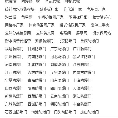
抗爆墙
防爆窗厂家
育苗岩棉
种植岩棉
碳纤雨水收集模块
踏步板厂家
乳化油厂家
龟甲网厂家
沟盖板
龟甲网
车间护栏网厂家
隔离栏厂家
粮食输送机
网格布厂家
体育场围网厂家
带式输送机厂家
夏津二手房
夏津分类信息网
夏津美文网
电磁阀
屏蔽网
衡水做网站
衡水抖音代运营
安徽防爆门
北京防爆门
重庆防爆门
福建防爆门
甘肃防爆门
广东防爆门
广西防爆门
贵州防爆门
海南防爆门
河北防爆门
黑龙江防爆门
河南防爆门
湖北防爆门
湖南防爆门
江苏防爆门
江西防爆门
吉林防爆门
辽宁防爆门
内蒙古防爆门
宁夏防爆门
青海防爆门
山东防爆门
上海防爆门
山西防爆门
陕西防爆门
四川防爆门
天津防爆门
新疆防爆门
西藏防爆门
云南防爆门
浙江防爆门
东城防爆门
西城防爆门
朝阳防爆门
丰台防爆门
石景山防爆门
海淀防爆门
门头沟防爆门
房山防爆门