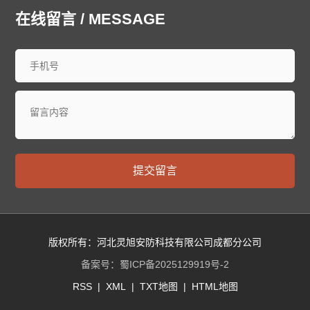
中山防爆门
鞍山防爆门
抚顺防爆门
本溪防爆门
在线留言 / MESSAGE
丹东防爆门
锦州防爆门
营口防爆门
阜新防爆门
辽阳防爆门
盘锦防爆门
铁岭防爆门
朝阳防爆门
葫芦岛防爆门
长春防爆门
昌邑防爆门
龙潭防爆门
船营防爆门
丰满防爆门
蛟河防爆门
桦甸防爆门
舒兰防爆门
磐石防爆门
四平防爆门
辽源防爆门
西安防爆门
通化防爆门
白山防爆门
松原防爆门
白城防爆门
延边朝鲜族防爆门
哈尔滨防爆门
齐齐哈尔防爆门
提交留言
鸡西防爆门
鹤岗防爆门
双鸭山防爆门
大庆防爆门
伊春防爆门
佳木斯防爆门
七台河防爆门
牡丹江防爆门
西安防爆门
黑河防爆门
绥化防爆门
大兴安岭防爆门
黄浦防爆门
徐汇防爆门
长宁防爆门
静安防爆门
版权所有：河北灵旭安防科技有限公司成都分公司
普陀防爆门
虹口防爆门
杨浦防爆门
闵行防爆门
备案号：
蜀ICP备2025129919号-2
宝山防爆门
嘉定防爆门
浦东防爆门
金山防爆门
RSS
|
XML
|
TXT地图
|
HTML地图
松江防爆门
青浦防爆门
奉贤防爆门
崇明防爆门