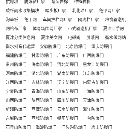
抗爆墙
防爆窗厂家
育苗岩棉
种植岩棉
碳纤雨水收集模块
踏步板厂家
乳化油厂家
龟甲网厂家
沟盖板
龟甲网
车间护栏网厂家
隔离栏厂家
粮食输送机
网格布厂家
体育场围网厂家
带式输送机厂家
夏津二手房
夏津分类信息网
夏津美文网
电磁阀
屏蔽网
衡水做网站
衡水抖音代运营
安徽防爆门
北京防爆门
重庆防爆门
福建防爆门
甘肃防爆门
广东防爆门
广西防爆门
贵州防爆门
海南防爆门
河北防爆门
黑龙江防爆门
河南防爆门
湖北防爆门
湖南防爆门
江苏防爆门
江西防爆门
吉林防爆门
辽宁防爆门
内蒙古防爆门
宁夏防爆门
青海防爆门
山东防爆门
上海防爆门
山西防爆门
陕西防爆门
四川防爆门
天津防爆门
新疆防爆门
西藏防爆门
云南防爆门
浙江防爆门
东城防爆门
西城防爆门
朝阳防爆门
丰台防爆门
石景山防爆门
海淀防爆门
门头沟防爆门
房山防爆门