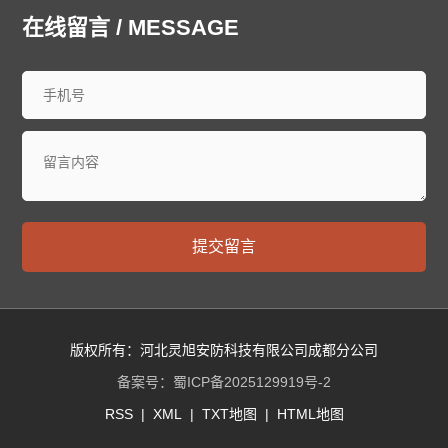
中山防爆门
鞍山防爆门
抚顺防爆门
本溪防爆门
在线留言 / MESSAGE
丹东防爆门
锦州防爆门
营口防爆门
阜新防爆门
辽阳防爆门
盘锦防爆门
铁岭防爆门
朝阳防爆门
葫芦岛防爆门
长春防爆门
昌邑防爆门
龙潭防爆门
船营防爆门
丰满防爆门
蛟河防爆门
桦甸防爆门
舒兰防爆门
磐石防爆门
四平防爆门
辽源防爆门
西安防爆门
通化防爆门
白山防爆门
松原防爆门
白城防爆门
延边朝鲜族防爆门
哈尔滨防爆门
齐齐哈尔防爆门
提交留言
鸡西防爆门
鹤岗防爆门
双鸭山防爆门
大庆防爆门
伊春防爆门
佳木斯防爆门
七台河防爆门
牡丹江防爆门
西安防爆门
黑河防爆门
绥化防爆门
大兴安岭防爆门
黄浦防爆门
徐汇防爆门
长宁防爆门
静安防爆门
版权所有：河北灵旭安防科技有限公司成都分公司
普陀防爆门
虹口防爆门
杨浦防爆门
闵行防爆门
备案号：
蜀ICP备2025129919号-2
宝山防爆门
嘉定防爆门
浦东防爆门
金山防爆门
RSS
|
XML
|
TXT地图
|
HTML地图
松江防爆门
青浦防爆门
奉贤防爆门
崇明防爆门