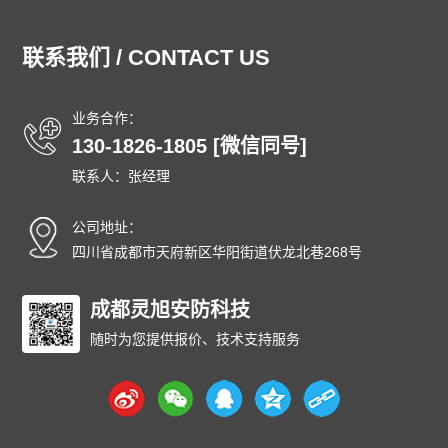
通州防爆门
顺义防爆门
昌平防爆门
大兴防爆门
怀柔防爆门
平谷防爆门
密云防爆门
延庆防爆门
联系我们 / CONTACT US
和平防爆门
河东防爆门
河西防爆门
南开防爆门
河北防爆门
红桥防爆门
东丽防爆门
西青防爆门
业务合作：
津南防爆门
北辰防爆门
武清防爆门
宝坻防爆门
130-1826-1805 [微信同号]
滨海防爆门
宁河防爆门
静海防爆门
蓟州防爆门
联系人：张经理
石家庄防爆门
唐山防爆门
秦皇岛防爆门
邯郸防爆门
邢台防爆门
保定防爆门
张家口防爆门
承德防爆门
公司地址：
沧州防爆门
廊坊防爆门
衡水防爆门
太原防爆门
四川省成都市天府新区华阳街道伏龙北巷268号
大同防爆门
阳泉防爆门
长治防爆门
晋城防爆门
朔州防爆门
成都灵旭安防科技
晋中防爆门
运城防爆门
忻州防爆门
临汾防爆门
吕梁防爆门
呼和浩特防爆门
包头防爆门
随时为您提供报价、技术支持服务
乌海防爆门
赤峰防爆门
通辽防爆门
鄂尔多斯防爆门
呼伦贝尔防爆门
巴彦淖尔防爆门
乌兰察布防爆门
兴安防爆门
锡林郭勒防爆门
阿拉善防爆门
沈阳防爆门
大连防爆门