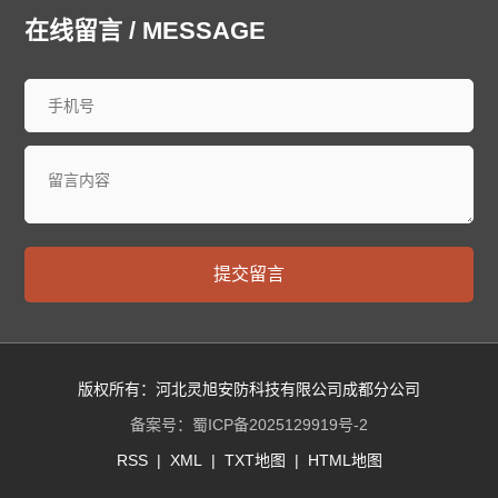
中山防爆门
鞍山防爆门
抚顺防爆门
本溪防爆门
在线留言 / MESSAGE
丹东防爆门
锦州防爆门
营口防爆门
阜新防爆门
辽阳防爆门
盘锦防爆门
铁岭防爆门
朝阳防爆门
葫芦岛防爆门
长春防爆门
昌邑防爆门
龙潭防爆门
船营防爆门
丰满防爆门
蛟河防爆门
桦甸防爆门
舒兰防爆门
磐石防爆门
四平防爆门
辽源防爆门
西安防爆门
通化防爆门
白山防爆门
松原防爆门
白城防爆门
延边朝鲜族防爆门
哈尔滨防爆门
齐齐哈尔防爆门
提交留言
鸡西防爆门
鹤岗防爆门
双鸭山防爆门
大庆防爆门
伊春防爆门
佳木斯防爆门
七台河防爆门
牡丹江防爆门
西安防爆门
黑河防爆门
绥化防爆门
大兴安岭防爆门
黄浦防爆门
徐汇防爆门
长宁防爆门
静安防爆门
版权所有：河北灵旭安防科技有限公司成都分公司
普陀防爆门
虹口防爆门
杨浦防爆门
闵行防爆门
备案号：
蜀ICP备2025129919号-2
宝山防爆门
嘉定防爆门
浦东防爆门
金山防爆门
RSS
|
XML
|
TXT地图
|
HTML地图
松江防爆门
青浦防爆门
奉贤防爆门
崇明防爆门