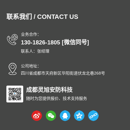
通州防爆门
顺义防爆门
昌平防爆门
大兴防爆门
怀柔防爆门
平谷防爆门
密云防爆门
延庆防爆门
联系我们 / CONTACT US
和平防爆门
河东防爆门
河西防爆门
南开防爆门
河北防爆门
红桥防爆门
东丽防爆门
西青防爆门
业务合作：
津南防爆门
北辰防爆门
武清防爆门
宝坻防爆门
130-1826-1805 [微信同号]
滨海防爆门
宁河防爆门
静海防爆门
蓟州防爆门
联系人：张经理
石家庄防爆门
唐山防爆门
秦皇岛防爆门
邯郸防爆门
邢台防爆门
保定防爆门
张家口防爆门
承德防爆门
公司地址：
沧州防爆门
廊坊防爆门
衡水防爆门
太原防爆门
四川省成都市天府新区华阳街道伏龙北巷268号
大同防爆门
阳泉防爆门
长治防爆门
晋城防爆门
朔州防爆门
成都灵旭安防科技
晋中防爆门
运城防爆门
忻州防爆门
临汾防爆门
吕梁防爆门
呼和浩特防爆门
包头防爆门
随时为您提供报价、技术支持服务
乌海防爆门
赤峰防爆门
通辽防爆门
鄂尔多斯防爆门
呼伦贝尔防爆门
巴彦淖尔防爆门
乌兰察布防爆门
兴安防爆门
锡林郭勒防爆门
阿拉善防爆门
沈阳防爆门
大连防爆门