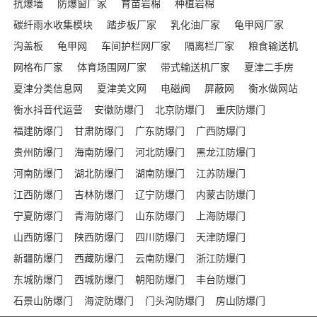
抗爆墙
防爆窗厂家
育苗岩棉
种植岩棉
碳纤雨水收集模块
踏步板厂家
乳化油厂家
龟甲网厂家
沟盖板
龟甲网
车间护栏网厂家
隔离栏厂家
粮食输送机
网格布厂家
体育场围网厂家
带式输送机厂家
夏津二手房
夏津分类信息网
夏津美文网
电磁阀
屏蔽网
衡水做网站
衡水抖音代运营
安徽防爆门
北京防爆门
重庆防爆门
福建防爆门
甘肃防爆门
广东防爆门
广西防爆门
贵州防爆门
海南防爆门
河北防爆门
黑龙江防爆门
河南防爆门
湖北防爆门
湖南防爆门
江苏防爆门
江西防爆门
吉林防爆门
辽宁防爆门
内蒙古防爆门
宁夏防爆门
青海防爆门
山东防爆门
上海防爆门
山西防爆门
陕西防爆门
四川防爆门
天津防爆门
新疆防爆门
西藏防爆门
云南防爆门
浙江防爆门
东城防爆门
西城防爆门
朝阳防爆门
丰台防爆门
石景山防爆门
海淀防爆门
门头沟防爆门
房山防爆门