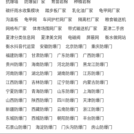
抗爆墙
防爆窗厂家
育苗岩棉
种植岩棉
碳纤雨水收集模块
踏步板厂家
乳化油厂家
龟甲网厂家
沟盖板
龟甲网
车间护栏网厂家
隔离栏厂家
粮食输送机
网格布厂家
体育场围网厂家
带式输送机厂家
夏津二手房
夏津分类信息网
夏津美文网
电磁阀
屏蔽网
衡水做网站
衡水抖音代运营
安徽防爆门
北京防爆门
重庆防爆门
福建防爆门
甘肃防爆门
广东防爆门
广西防爆门
贵州防爆门
海南防爆门
河北防爆门
黑龙江防爆门
河南防爆门
湖北防爆门
湖南防爆门
江苏防爆门
江西防爆门
吉林防爆门
辽宁防爆门
内蒙古防爆门
宁夏防爆门
青海防爆门
山东防爆门
上海防爆门
山西防爆门
陕西防爆门
四川防爆门
天津防爆门
新疆防爆门
西藏防爆门
云南防爆门
浙江防爆门
东城防爆门
西城防爆门
朝阳防爆门
丰台防爆门
石景山防爆门
海淀防爆门
门头沟防爆门
房山防爆门