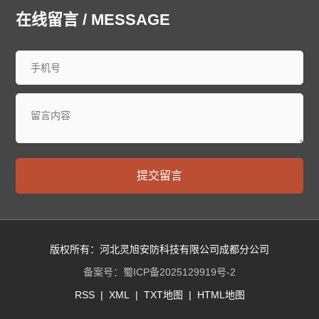
中山防爆门
鞍山防爆门
抚顺防爆门
本溪防爆门
在线留言 / MESSAGE
丹东防爆门
锦州防爆门
营口防爆门
阜新防爆门
辽阳防爆门
盘锦防爆门
铁岭防爆门
朝阳防爆门
葫芦岛防爆门
长春防爆门
昌邑防爆门
龙潭防爆门
船营防爆门
丰满防爆门
蛟河防爆门
桦甸防爆门
舒兰防爆门
磐石防爆门
四平防爆门
辽源防爆门
西安防爆门
通化防爆门
白山防爆门
松原防爆门
白城防爆门
延边朝鲜族防爆门
哈尔滨防爆门
齐齐哈尔防爆门
提交留言
鸡西防爆门
鹤岗防爆门
双鸭山防爆门
大庆防爆门
伊春防爆门
佳木斯防爆门
七台河防爆门
牡丹江防爆门
西安防爆门
黑河防爆门
绥化防爆门
大兴安岭防爆门
黄浦防爆门
徐汇防爆门
长宁防爆门
静安防爆门
版权所有：河北灵旭安防科技有限公司成都分公司
普陀防爆门
虹口防爆门
杨浦防爆门
闵行防爆门
备案号：
蜀ICP备2025129919号-2
宝山防爆门
嘉定防爆门
浦东防爆门
金山防爆门
RSS
|
XML
|
TXT地图
|
HTML地图
松江防爆门
青浦防爆门
奉贤防爆门
崇明防爆门