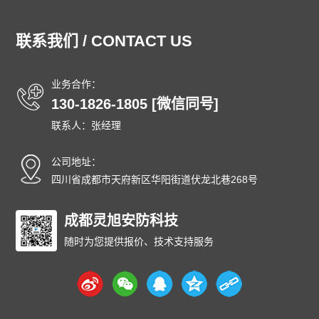
通州防爆门
顺义防爆门
昌平防爆门
大兴防爆门
怀柔防爆门
平谷防爆门
密云防爆门
延庆防爆门
联系我们 / CONTACT US
和平防爆门
河东防爆门
河西防爆门
南开防爆门
河北防爆门
红桥防爆门
东丽防爆门
西青防爆门
业务合作：
津南防爆门
北辰防爆门
武清防爆门
宝坻防爆门
130-1826-1805 [微信同号]
滨海防爆门
宁河防爆门
静海防爆门
蓟州防爆门
联系人：张经理
石家庄防爆门
唐山防爆门
秦皇岛防爆门
邯郸防爆门
邢台防爆门
保定防爆门
张家口防爆门
承德防爆门
公司地址：
沧州防爆门
廊坊防爆门
衡水防爆门
太原防爆门
四川省成都市天府新区华阳街道伏龙北巷268号
大同防爆门
阳泉防爆门
长治防爆门
晋城防爆门
朔州防爆门
成都灵旭安防科技
晋中防爆门
运城防爆门
忻州防爆门
临汾防爆门
吕梁防爆门
呼和浩特防爆门
包头防爆门
随时为您提供报价、技术支持服务
乌海防爆门
赤峰防爆门
通辽防爆门
鄂尔多斯防爆门
呼伦贝尔防爆门
巴彦淖尔防爆门
乌兰察布防爆门
兴安防爆门
锡林郭勒防爆门
阿拉善防爆门
沈阳防爆门
大连防爆门