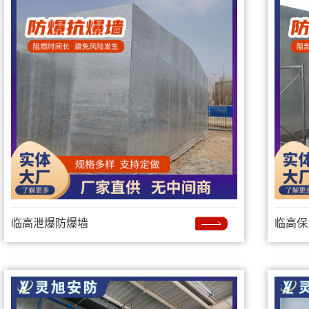
临高泄爆防爆墙
临高保