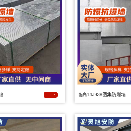
墙
临高14J938图集防爆墙