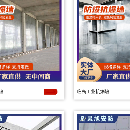
墙
临高工业抗爆墙