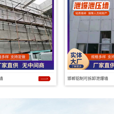
墙
邯郸铝制可拆卸泄爆墙