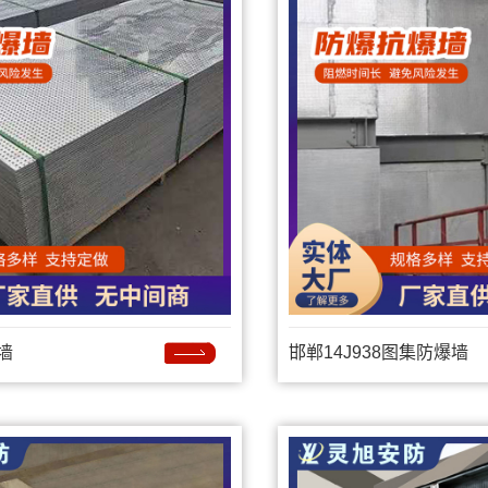
墙
邯郸14J938图集防爆墙