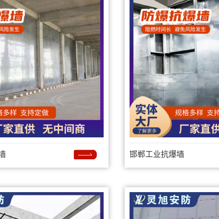
墙
邯郸工业抗爆墙