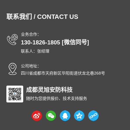
通州防爆门
顺义防爆门
昌平防爆门
大兴防爆门
怀柔防爆门
平谷防爆门
密云防爆门
延庆防爆门
联系我们 / CONTACT US
和平防爆门
河东防爆门
河西防爆门
南开防爆门
河北防爆门
红桥防爆门
东丽防爆门
西青防爆门
业务合作：
津南防爆门
北辰防爆门
武清防爆门
宝坻防爆门
130-1826-1805 [微信同号]
滨海防爆门
宁河防爆门
静海防爆门
蓟州防爆门
联系人：张经理
石家庄防爆门
唐山防爆门
秦皇岛防爆门
邯郸防爆门
邢台防爆门
保定防爆门
张家口防爆门
承德防爆门
公司地址：
沧州防爆门
廊坊防爆门
衡水防爆门
太原防爆门
四川省成都市天府新区华阳街道伏龙北巷268号
大同防爆门
阳泉防爆门
长治防爆门
晋城防爆门
朔州防爆门
成都灵旭安防科技
晋中防爆门
运城防爆门
忻州防爆门
临汾防爆门
吕梁防爆门
呼和浩特防爆门
包头防爆门
随时为您提供报价、技术支持服务
乌海防爆门
赤峰防爆门
通辽防爆门
鄂尔多斯防爆门
呼伦贝尔防爆门
巴彦淖尔防爆门
乌兰察布防爆门
兴安防爆门
锡林郭勒防爆门
阿拉善防爆门
沈阳防爆门
大连防爆门