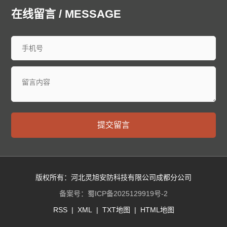
中山防爆门
鞍山防爆门
抚顺防爆门
本溪防爆门
在线留言 / MESSAGE
丹东防爆门
锦州防爆门
营口防爆门
阜新防爆门
辽阳防爆门
盘锦防爆门
铁岭防爆门
朝阳防爆门
葫芦岛防爆门
长春防爆门
昌邑防爆门
龙潭防爆门
船营防爆门
丰满防爆门
蛟河防爆门
桦甸防爆门
舒兰防爆门
磐石防爆门
四平防爆门
辽源防爆门
西安防爆门
通化防爆门
白山防爆门
松原防爆门
白城防爆门
延边朝鲜族防爆门
哈尔滨防爆门
齐齐哈尔防爆门
提交留言
鸡西防爆门
鹤岗防爆门
双鸭山防爆门
大庆防爆门
伊春防爆门
佳木斯防爆门
七台河防爆门
牡丹江防爆门
西安防爆门
黑河防爆门
绥化防爆门
大兴安岭防爆门
黄浦防爆门
徐汇防爆门
长宁防爆门
静安防爆门
版权所有：河北灵旭安防科技有限公司成都分公司
普陀防爆门
虹口防爆门
杨浦防爆门
闵行防爆门
备案号：
蜀ICP备2025129919号-2
宝山防爆门
嘉定防爆门
浦东防爆门
金山防爆门
RSS
|
XML
|
TXT地图
|
HTML地图
松江防爆门
青浦防爆门
奉贤防爆门
崇明防爆门