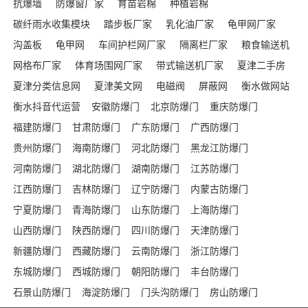
抗爆墙
防爆窗厂家
育苗岩棉
种植岩棉
碳纤雨水收集模块
踏步板厂家
乳化油厂家
龟甲网厂家
沟盖板
龟甲网
车间护栏网厂家
隔离栏厂家
粮食输送机
网格布厂家
体育场围网厂家
带式输送机厂家
夏津二手房
夏津分类信息网
夏津美文网
电磁阀
屏蔽网
衡水做网站
衡水抖音代运营
安徽防爆门
北京防爆门
重庆防爆门
福建防爆门
甘肃防爆门
广东防爆门
广西防爆门
贵州防爆门
海南防爆门
河北防爆门
黑龙江防爆门
河南防爆门
湖北防爆门
湖南防爆门
江苏防爆门
江西防爆门
吉林防爆门
辽宁防爆门
内蒙古防爆门
宁夏防爆门
青海防爆门
山东防爆门
上海防爆门
山西防爆门
陕西防爆门
四川防爆门
天津防爆门
新疆防爆门
西藏防爆门
云南防爆门
浙江防爆门
东城防爆门
西城防爆门
朝阳防爆门
丰台防爆门
石景山防爆门
海淀防爆门
门头沟防爆门
房山防爆门