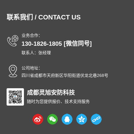
通州防爆门
顺义防爆门
昌平防爆门
大兴防爆门
怀柔防爆门
平谷防爆门
密云防爆门
延庆防爆门
联系我们 / CONTACT US
和平防爆门
河东防爆门
河西防爆门
南开防爆门
河北防爆门
红桥防爆门
东丽防爆门
西青防爆门
业务合作：
津南防爆门
北辰防爆门
武清防爆门
宝坻防爆门
130-1826-1805 [微信同号]
滨海防爆门
宁河防爆门
静海防爆门
蓟州防爆门
联系人：张经理
石家庄防爆门
唐山防爆门
秦皇岛防爆门
邯郸防爆门
邢台防爆门
保定防爆门
张家口防爆门
承德防爆门
公司地址：
沧州防爆门
廊坊防爆门
衡水防爆门
太原防爆门
四川省成都市天府新区华阳街道伏龙北巷268号
大同防爆门
阳泉防爆门
长治防爆门
晋城防爆门
朔州防爆门
成都灵旭安防科技
晋中防爆门
运城防爆门
忻州防爆门
临汾防爆门
吕梁防爆门
呼和浩特防爆门
包头防爆门
随时为您提供报价、技术支持服务
乌海防爆门
赤峰防爆门
通辽防爆门
鄂尔多斯防爆门
呼伦贝尔防爆门
巴彦淖尔防爆门
乌兰察布防爆门
兴安防爆门
锡林郭勒防爆门
阿拉善防爆门
沈阳防爆门
大连防爆门