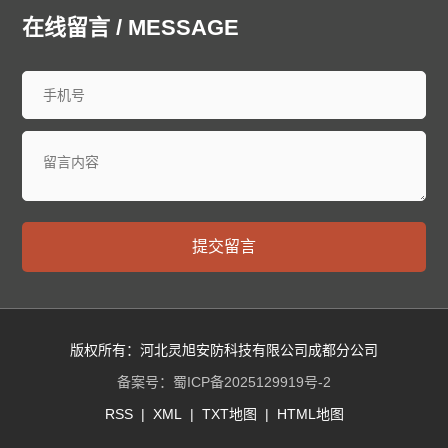
中山防爆门
鞍山防爆门
抚顺防爆门
本溪防爆门
在线留言 / MESSAGE
丹东防爆门
锦州防爆门
营口防爆门
阜新防爆门
辽阳防爆门
盘锦防爆门
铁岭防爆门
朝阳防爆门
葫芦岛防爆门
长春防爆门
昌邑防爆门
龙潭防爆门
船营防爆门
丰满防爆门
蛟河防爆门
桦甸防爆门
舒兰防爆门
磐石防爆门
四平防爆门
辽源防爆门
西安防爆门
通化防爆门
白山防爆门
松原防爆门
白城防爆门
延边朝鲜族防爆门
哈尔滨防爆门
齐齐哈尔防爆门
提交留言
鸡西防爆门
鹤岗防爆门
双鸭山防爆门
大庆防爆门
伊春防爆门
佳木斯防爆门
七台河防爆门
牡丹江防爆门
西安防爆门
黑河防爆门
绥化防爆门
大兴安岭防爆门
黄浦防爆门
徐汇防爆门
长宁防爆门
静安防爆门
版权所有：河北灵旭安防科技有限公司成都分公司
普陀防爆门
虹口防爆门
杨浦防爆门
闵行防爆门
备案号：
蜀ICP备2025129919号-2
宝山防爆门
嘉定防爆门
浦东防爆门
金山防爆门
RSS
|
XML
|
TXT地图
|
HTML地图
松江防爆门
青浦防爆门
奉贤防爆门
崇明防爆门