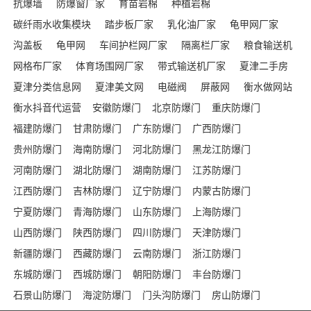
抗爆墙
防爆窗厂家
育苗岩棉
种植岩棉
碳纤雨水收集模块
踏步板厂家
乳化油厂家
龟甲网厂家
沟盖板
龟甲网
车间护栏网厂家
隔离栏厂家
粮食输送机
网格布厂家
体育场围网厂家
带式输送机厂家
夏津二手房
夏津分类信息网
夏津美文网
电磁阀
屏蔽网
衡水做网站
衡水抖音代运营
安徽防爆门
北京防爆门
重庆防爆门
福建防爆门
甘肃防爆门
广东防爆门
广西防爆门
贵州防爆门
海南防爆门
河北防爆门
黑龙江防爆门
河南防爆门
湖北防爆门
湖南防爆门
江苏防爆门
江西防爆门
吉林防爆门
辽宁防爆门
内蒙古防爆门
宁夏防爆门
青海防爆门
山东防爆门
上海防爆门
山西防爆门
陕西防爆门
四川防爆门
天津防爆门
新疆防爆门
西藏防爆门
云南防爆门
浙江防爆门
东城防爆门
西城防爆门
朝阳防爆门
丰台防爆门
石景山防爆门
海淀防爆门
门头沟防爆门
房山防爆门