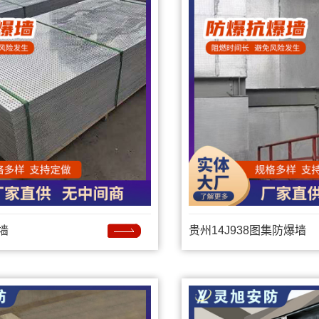
墙
贵州14J938图集防爆墙