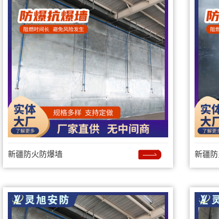
新疆防火防爆墙
新疆防