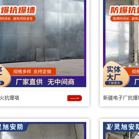
火抗爆墙
新疆电子厂抗爆