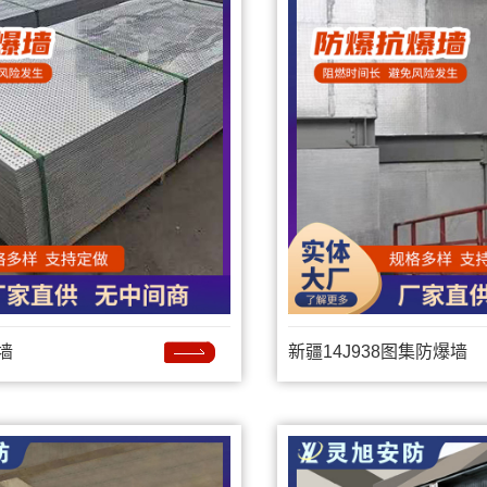
墙
新疆14J938图集防爆墙