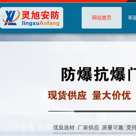
网站首页
新