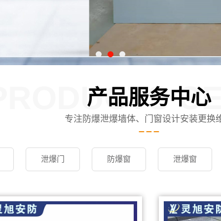
PRODUCTS C
产品服务中心
专注防爆泄爆墙体、门窗设计安装更换
泄爆门
防爆窗
泄爆窗