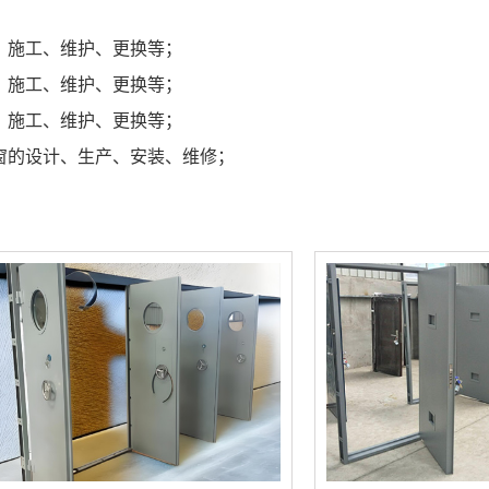
、施工、维护、更换等；
、施工、维护、更换等；
、施工、维护、更换等；
窗的设计、生产、安装、维修；