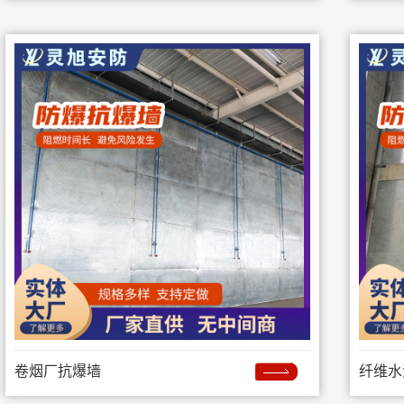
卷烟厂抗爆墙
纤维水