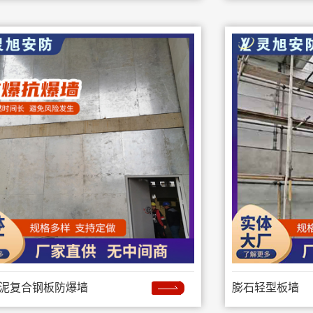
泥复合钢板防爆墙
膨石轻型板墙