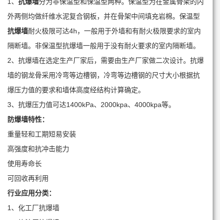
1、
抗爆墙
分为非保温型和保温型两种。保温型为在金属骨架的内
外两侧均做纤维水泥复合钢板，并在骨架中间填充岩棉。保温型
抗爆墙
耐火极限可达4h，一般用于外墙和有耐火极限要求的室内
隔断墙。非保温型抗爆墙一般用于没有耐火要求的室内隔断墙。
2、抗爆墙在选定生产厂家后，需要由生产厂家做二次设计。抗爆
墙的钢龙骨采用冷弯等边槽钢，冷弯等边槽钢的尺寸大小根据抗
爆压力值的要求和墙体高度经结构计算确定。
3、抗爆压力值可达1400kPa、2000kpa、4000kpa等。
防爆墙
特性：
重量轻和工期短易安装
高强度和抗冲击能力
使用寿命长
可回收再利用
行业应用分类：
1、化工厂抗爆墙