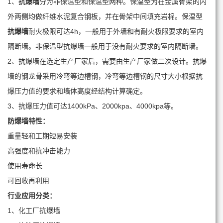
1、
抗爆墙
分为非保温型和保温型两种。保温型为在金属骨架的内
外两侧均做纤维水泥复合钢板，并在骨架中间填充岩棉。保温型
抗爆墙
耐火极限可达4h，一般用于外墙和有耐火极限要求的室内
隔断墙。非保温型抗爆墙一般用于没有耐火要求的室内隔断墙。
2、抗爆墙在选定生产厂家后，需要由生产厂家做二次设计。抗爆
墙的钢龙骨采用冷弯等边槽钢，冷弯等边槽钢的尺寸大小根据抗
爆压力值的要求和墙体高度经结构计算确定。
3、抗爆压力值可达1400kPa、2000kpa、4000kpa等。
防爆墙
特性：
重量轻和工期短易安装
高强度和抗冲击能力
使用寿命长
可回收再利用
行业应用分类：
1、化工厂抗爆墙